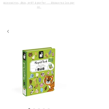
accessoires, déco, prêt à porter ... découvrez les par
ici