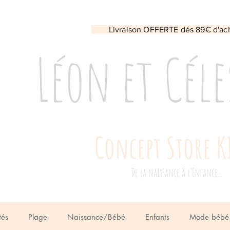
Livraison OFFERTE dés 89€ d'ac
Léon et Céle
Concept Store K
De la naissance à l’Enfance...
tés
Plage
Naissance/Bébé
Enfants
Mode bébé 