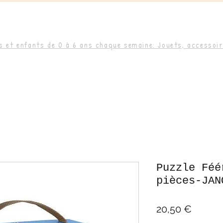
 et enfants de 0 à 6 ans chaque semaine: Jouets, accessoire
Puzzle Féé
pièces-JAN
Prix
20,50 €