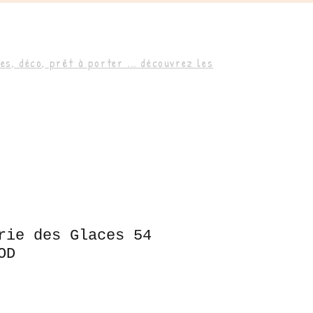
s, déco, prêt à porter ... découvrez les
rie des Glaces 54
OD