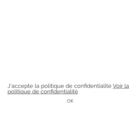
Léon et Célestine
Formulaire d'abonnement
Tenez-vous à jour
J'accepte la politique de confidentialité
Voir la
politique de confidentialité
OK
leonetcelestine@gmail.com