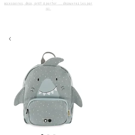
accessoires, déco, prêt à porter ... découvrez les par
ici