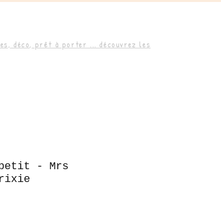
s, déco, prêt à porter ... découvrez les
petit - Mrs
rixie