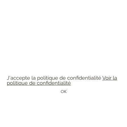
Léon et Célestine
Formulaire d'abonnement
Tenez-vous à jour
J'accepte la politique de confidentialité
Voir la
politique de confidentialité
OK
leonetcelestine@gmail.com