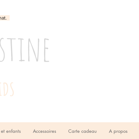
hat.
stine
IDS
et enfants
Accessoires
Carte cadeau
A propos