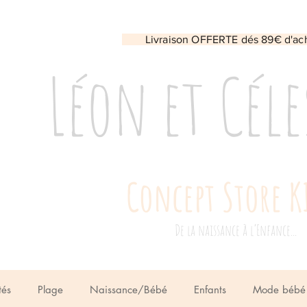
Livraison OFFERTE dés 89€ d'ac
Léon et Céle
Concept Store K
De la naissance à l’Enfance...
tés
Plage
Naissance/Bébé
Enfants
Mode bébé 