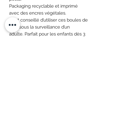
Packaging recyclable et imprimé
avec des encres végétales.
Il est conseillé d’utiliser ces boules de
bain sous la surveillance d’un
adulte. Parfait pour les enfants dès 3
ans.
ingrédients
Ingrédients :
sodium bicarbonate,
citric acid, sodium sulfate, helianthus
annuus (sunflower) seed oil, parfum,
prunus amygdalus dulcis (sweet
Léon et Célestine
almond) oil, olus (vegetable) oil,
tocopherol, glycerin, sodium c14-16
Formulaire d'abonnement
olefin sulfonate, sodium coco sulfate,
Tenez-vous à jour
chamomilla recutita flower extract,
maltodextrin, ci 42090 (blue 2), ci
47005 (yellow 3), ci 19140 (yellow 4), ci