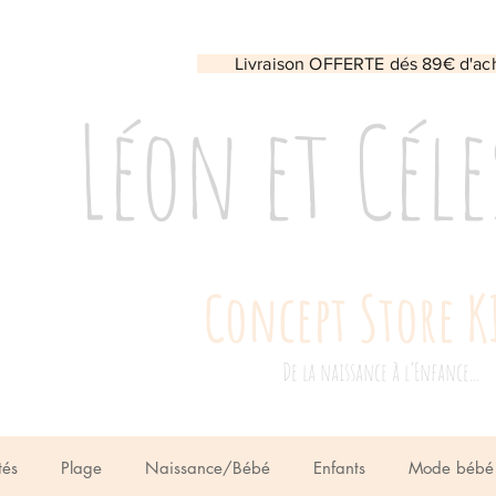
Livraison OFFERTE dés 89€ d'ac
Léon et Céle
Concept Store K
De la naissance à l’Enfance...
tés
Plage
Naissance/Bébé
Enfants
Mode bébé 