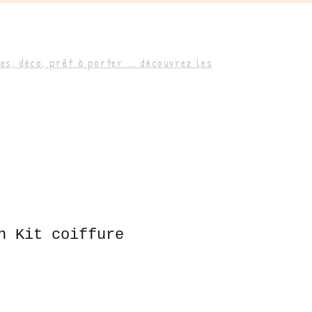
s, déco, prêt à porter ... découvrez les
n Kit coiffure