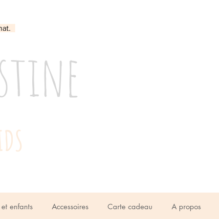
hat.
stine
IDS
et enfants
Accessoires
Carte cadeau
A propos