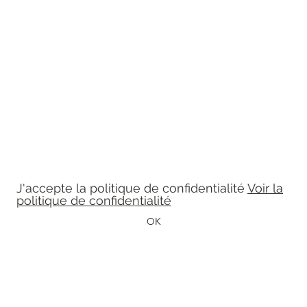
Léon et Célestine
Formulaire d'abonnement
Tenez-vous à jour
J'accepte la politique de confidentialité
Voir la
politique de confidentialité
OK
leonetcelestine@gmail.com