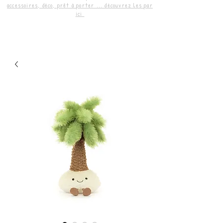
accessoires, déco, prêt à porter ... découvrez les par
ici