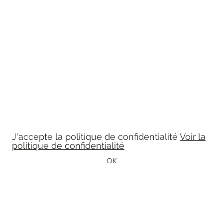
Léon et Célestine
Formulaire d'abonnement
Tenez-vous à jour
J'accepte la politique de confidentialité
Voir la
politique de confidentialité
OK
leonetcelestine@gmail.com