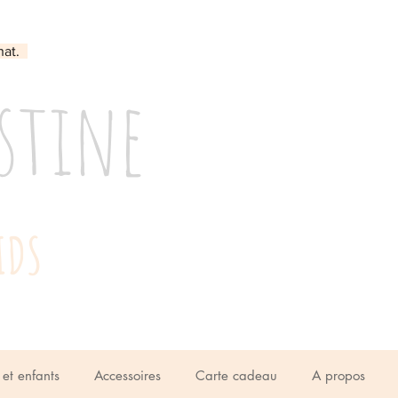
hat.
stine
IDS
et enfants
Accessoires
Carte cadeau
A propos