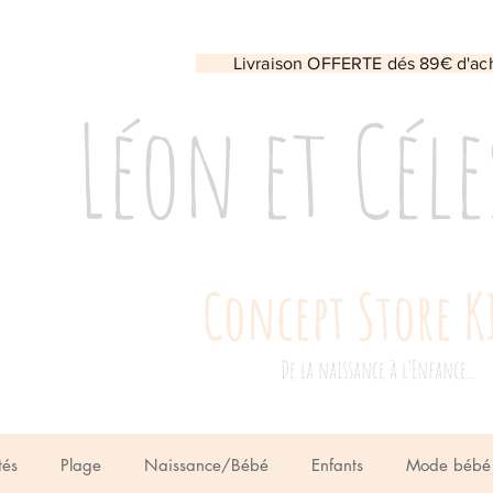
Livraison OFFERTE dés 89€ d'ac
Léon et Céle
Concept Store K
De la naissance à l’Enfance...
tés
Plage
Naissance/Bébé
Enfants
Mode bébé 