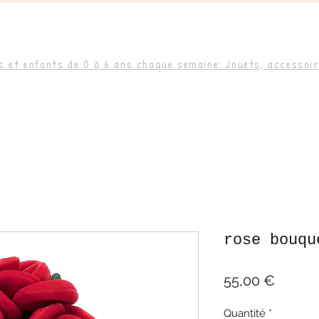
 et enfants de 0 à 6 ans chaque semaine: Jouets, accessoire
rose bouqu
Prix
55,00 €
Quantité
*