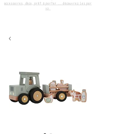
accessoires, déco, prêt à porter ... découvrez les par
ici