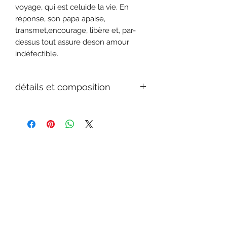
voyage, qui est celuide la vie. En
réponse, son papa apaise,
transmet,encourage, libère et, par-
dessus tout assure deson amour
indéfectible.
détails et composition
Date de parution22/09/2021
EditeurAlbin Michel
JeunesseCollectionAlbums
Format20cm x 23cm
Nombre de pages48