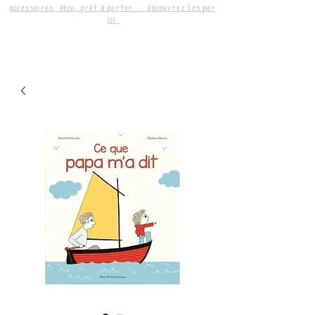
accessoires, déco, prêt à porter ... découvrez les par
ici