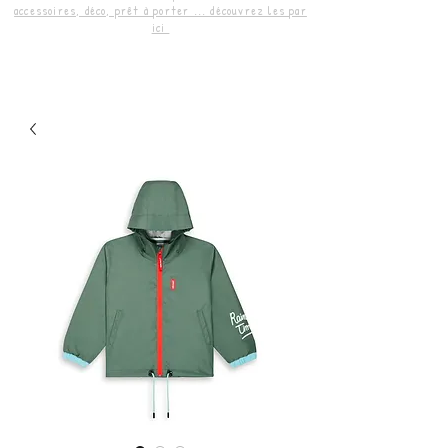
accessoires, déco, prêt à porter ... découvrez les par
ici